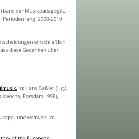
verband der Musikpädagogik,
wei Perioden lang, 2008-2010
ntscheidungen einschließlich
 dass diese Gedanken über
lmusik.
In: Hans Bäßler (Hg.):
sikwoche, Potsdam 1998),
ropa- und weltweit. In:
story of the European