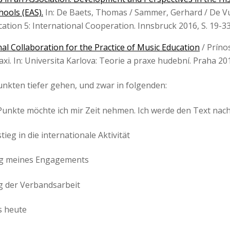
hools (EAS).
In: De Baets, Thomas / Sammer, Gerhard / De Vu
ation 5: International Cooperation. Innsbruck 2016, S. 19-3
al Collaboration for the Practice of Music Education
/ Príno
i. In: Universita Karlova: Teorie a praxe hudební. Praha 201
nkten tiefer gehen, und zwar in folgenden:
 Punkte möchte ich mir Zeit nehmen. Ich werde den Text nach
ieg in die internationale Aktivität
ung meines Engagements
ng der Verbandsarbeit
s heute