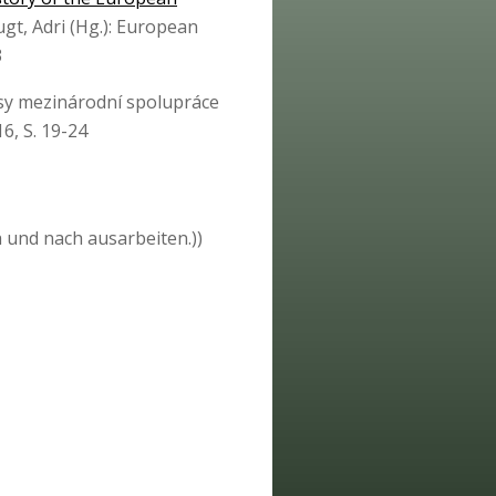
gt, Adri (Hg.): European
3
sy mezinárodní spolupráce
6, S. 19-24
 und nach ausarbeiten.))