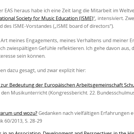
 EAS heraus habe ich eine Zeit lang die Mitarbeit im Welt
ational Society for Music Education (ISME)
“
, intensiviert. Z
ed des ISME-Vorstandes („ISME board of directors“).
ie Art meines Engagements, meines Verhaltens und meiner E
ch zwiespältigen Gefühle reflektieren. Ich gehe davon aus,
teresse sein können.
nen dazu gesagt, und zwar explizit hier:
zur Bedeutung der Europäischen Arbeitsgemeinschaft Schu
 den Musikunterricht (Kongressbericht. 22. Bundesschulmu
– warum und wozu?
Gedanken nach vielfältigen Erfahrungen eu
 60/2013, S. 28-29
s in an Association. Development and Perspectives in the Hi