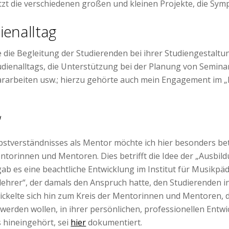
etzt die verschiedenen großen und kleinen Projekte, die S
ienalltag
 die Begleitung der Studierenden bei ihrer Studiengestaltu
dienalltags, die Unterstützung bei der Planung von Semina
ararbeiten usw.; hierzu gehörte auch mein Engagement im
“
stverständnisses als Mentor möchte ich hier besonders bet
orinnen und Mentoren. Dies betrifft die Idee der „Ausbild
 gab es eine beachtliche Entwicklung im Institut für Musikp
slehrer“, der damals den Anspruch hatte, den Studierenden in
ickelte sich hin zum Kreis der Mentorinnen und Mentoren, 
werden wollen, in ihrer persönlichen, professionellen Entwi
 hineingehört, sei
hier
dokumentiert.